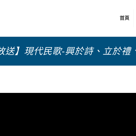
首頁
放送】現代民歌-興於詩、立於禮