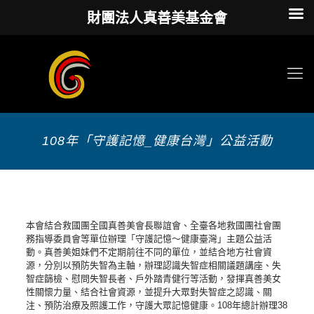
財團法人真善美基金會
108年「守護記憶_健康台灣」公益活動
本會結合救國團全國真善美會長聯誼會、全臺各地救國團社會團
務指導委員會等單位辦理「守護記憶～健康臺灣」主題公益活
動。真善美姐妹們不定期前往不同的單位，並結合地方社會資
源，分別以預防失智為主軸，辦理認識失智症相關議題講座、失
智症篩檢、慰問失智長者、戶外踏青健行等活動，發揮真善美女
性關懷力量、結合社會資源，並提升大眾對失智症之認識、關
注、預防治療及照護工作，守護大眾記憶健康。108年總計辦理38