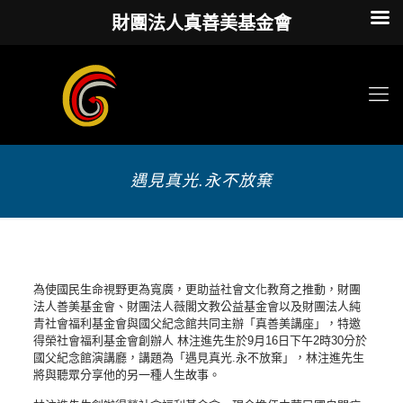
財團法人真善美基金會
遇見真光.永不放棄
為使國民生命視野更為寬廣，更助益社會文化教育之推動，財團
法人善美基金會、財團法人薇閣文教公益基金會以及財團法人純
青社會福利基金會與國父紀念館共同主辦「真善美講座」，特邀
得榮社會福利基金會創辦人 林注進先生於9月16日下午2時30分於
國父紀念館演講廳，講題為「遇見真光.永不放棄」，林注進先生
將與聽眾分享他的另一種人生故事。