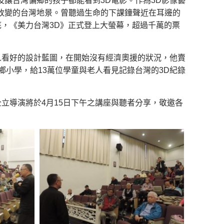
及讓台灣偏鄉的孩子都能看到3D電影。作為3D影像藝
面臨改變的台灣地景。曾聽過生命的下課鐘聲近在耳邊的
底，《美力台灣3D》正式登上大螢幕，超過千萬的票
人看好的設計藍圖，在開始沒有經濟奧援的狀況，他賣
所偏鄉小學，給13萬位學童與老人看見記錄台灣的3D紀錄
立導演將於4月15日下午之講座與聽者分享，敬邀各