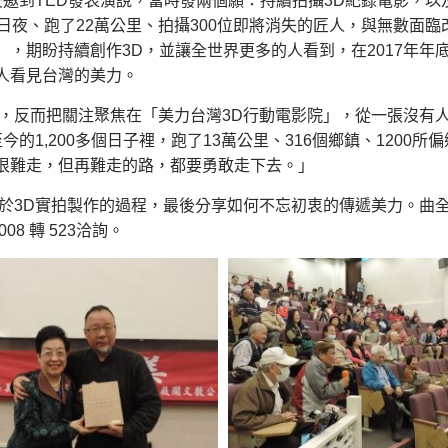
受邀到TED發表演說，當時發兩個願：持續拍攝3D紀錄電影，以
攝的日夜、跑了22萬公里、拍攝300位即將消失的匠人，與無數
，期盼持續創作3D，並讓全世界更多的人看到，在2017年年
人看見台灣的美力。
上，反而把關注聚焦在「美力台灣3D行動電影院」，從一張沒有
今的1,200多個日子裡，跑了13萬公里、316個鄉鎮、1200
很難走，但再難走的路，都要勇敢走下去。」
於3D實拍製作的過程，最後分享如何不忘初衷的傳遞美力。曲全
8 轉 523洽詢。