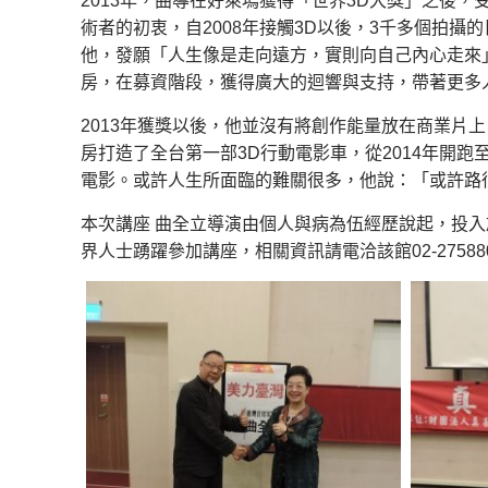
2013年，曲導在好萊塢獲得「世界3D大獎」之後，
術者的初衷，自2008年接觸3D以後，3千多個拍
他，發願「人生像是走向遠方，實則向自己內心走來」
房，在募資階段，獲得廣大的迴響與支持，帶著更多
2013年獲獎以後，他並沒有將創作能量放在商業片
房打造了全台第一部3D行動電影車，從2014年開跑至
電影。或許人生所面臨的難關很多，他說：「或許路
本次講座 曲全立導演由個人與病為伍經歷說起，投入
界人士踴躍參加講座，相關資訊請電洽該館02-2758800