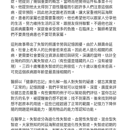
症。他提到了幾個重要的概念。當時而他覺得這件私事並不可
恥。他提到他太太得到了惡性腫瘤而引起許多人們注意這個疾
病、提早預防。因此他決定跟老百姓講，讓大家重視阿茲海默
症。患者的家屬也是需要重視的。他也希望他可以跟家人分享他
的生活，努力維持生活的正常，跟朋友保持聯繫。不過他也說，
這疾病嚴重時，家庭會承受很多的負擔。在臨床上，醫師希望我
們不要責怪病患也不要苛責家屬。
這則故事帶出了失智的照護辛勞與記憶困擾。由於人類壽命延
長，社會上老年人的比例會愈來愈高。因此老人退化相關的疾
病，更需要社會要投注資源去關切與研究。演講的當時，估計全
台灣約四到八萬失智症人口（有些還是隱藏的人口，沒有被發
現）。三四十歲罹患失智症的比例很低，六十歲以後愈來愈高。
可見這個疾病跟年齡是最直接相關的。
醫師以「健康的忘記」來化解一般人對失智的疑慮：健忘其實是
「正常的」記憶困擾。我們平常就可以從頻率、深度、廣度來評
估健忘是否嚴重。有些實際的例子可以幫助我們評估。當你忘記
對方的名字，被提醒後仍想不起來；找不到東西，後來找到時卻
想不起原本的用途。這些已經超過了正常的範圍。記憶力下降伴
隨的問題是辨識能力、運用物品的能力等認知功能。
在醫學上，失智症分為退化性失智症、血管性失智症、混合型失
智症。大家熟知的阿茲海默症就是退化性失智症。失智症初期的