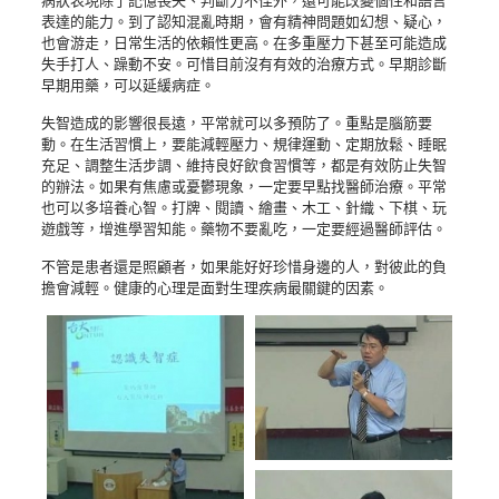
病狀表現除了記憶喪失、判斷力不佳外，還可能改變個性和語言
表達的能力。到了認知混亂時期，會有精神問題如幻想、疑心，
也會游走，日常生活的依賴性更高。在多重壓力下甚至可能造成
失手打人、躁動不安。可惜目前沒有有效的治療方式。早期診斷
早期用藥，可以延緩病症。
失智造成的影響很長遠，平常就可以多預防了。重點是腦筋要
動。在生活習慣上，要能減輕壓力、規律運動、定期放鬆、睡眠
充足、調整生活步調、維持良好飲食習慣等，都是有效防止失智
的辦法。如果有焦慮或憂鬱現象，一定要早點找醫師治療。平常
也可以多培養心智。打牌、閱讀、繪畫、木工、針織、下棋、玩
遊戲等，增進學習知能。藥物不要亂吃，一定要經過醫師評估。
不管是患者還是照顧者，如果能好好珍惜身邊的人，對彼此的負
擔會減輕。健康的心理是面對生理疾病最關鍵的因素。