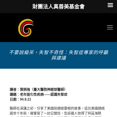
財團法人真善美基金會
不要說癡呆，失智不奇怪：失智症專家的呼籲
與建議
講者：葉炳強（臺大醫院神經部醫師）
講題：老年退化性疾病——認識失智症
日期：94.8.21
醫師在演講之初，分享了美國前總統雷根的故事。這位美國總統
過世十年前，親筆寫了一封公開信，告訴國人他得了阿茲海默